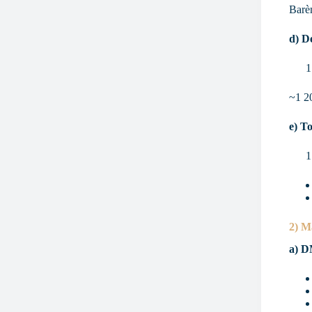
Barè
d) D
~1 20
e) To
2) M
a) D