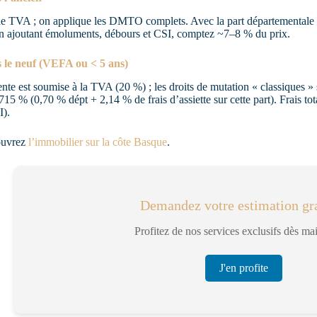
e TVA ; on applique les DMTO complets. Avec la part départementale à
n ajoutant émoluments, débours et CSI, comptez ~7–8 % du prix.
 le neuf (VEFA ou < 5 ans)
nte est soumise à la TVA (20 %) ; les droits de mutation « classiques 
715 % (0,70 % dépt + 2,14 % de frais d’assiette sur cette part). Frai
I).
uvrez
l’immobilier sur la côte Basque
.
Demandez votre estimation gra
Profitez de nos services exclusifs dès ma
J'en profite