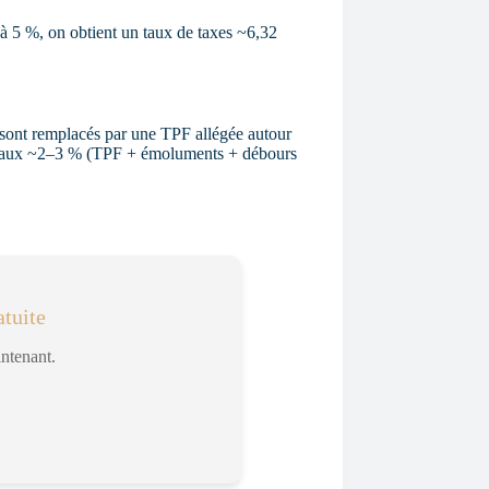
 5 %, on obtient un taux de taxes ~6,32
» sont remplacés par une TPF allégée autour
s totaux ~2–3 % (TPF + émoluments + débours
tuite
intenant.