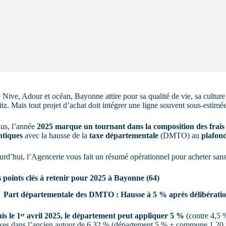
 Nive, Adour et océan, Bayonne attire pour sa qualité de vie, sa culture e
itz. Mais tout projet d’achat doit intégrer une ligne souvent sous-estimée
lus, l’année
2025 marque un tournant dans la composition des frais 
ntiques
avec la hausse de la
taxe départementale
(DMTO) au
plafon
rd’hui, l’Agencerie vous fait un résumé opérationnel pour acheter sans
s points clés à retenir pour 2025 à Bayonne (64)
Part départementale des DMTO : Hausse à 5 % après délibératio
is le 1ᵉʳ avril 2025, le département peut appliquer 5 %
(contre 4,5 %
xes dans l’ancien autour de 6,32 % (département 5 % + commune 1,20 