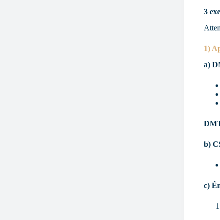
3 ex
Atten
1) A
a) D
DMTO
b) C
c) É