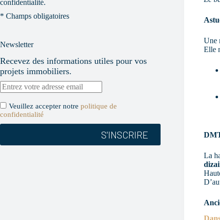
e
confidentialité.
r
* Champs obligatoires
c
Astu
e
c
Une r
h
Newsletter
Elle 
a
m
Recevez des informations utiles pour vos
p
projets immobiliers.
v
i
d
e
Veuillez accepter notre
politique de
.
confidentialité
DMTO
La ha
diza
Haute
D’aut
Ancie
Dans