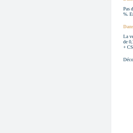
Pas d
%. E
Dans
La ve
de 0,
+ CS
Déco