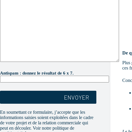
De qu
Plus 
V
ces f
e
Antispam : donnez le résultat de 6 x 7.
u
Concr
i
l
l
e
z
l
En soumettant ce formulaire, j’accepte que les
a
informations saisies soient exploitées dans le cadre
i
de votre projet et de la relation commerciale qui
s
s
peut en découler. Voir notre politique de
Le ba