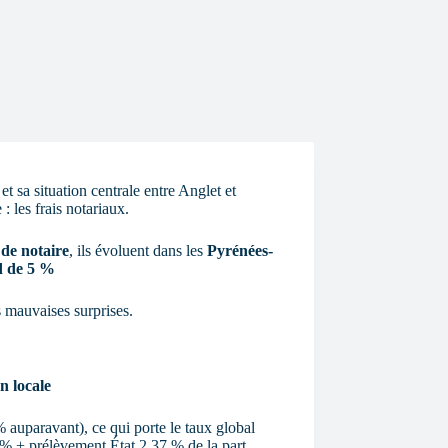
t sa situation centrale entre Anglet et
 : les frais notariaux.
de notaire
, ils évoluent dans les
Pyrénées-
d de 5 %
 mauvaises surprises.
n locale
 auparavant), ce qui porte le taux global
% + prélèvement État 2,37 % de la part