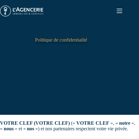
Passer
au
contenu
Politique de confidentialité
VOTRE CLEF (VOTRE CLEF)
(«
VOTRE CLEF
», «
notre
»,
«
nous
» et «
nos
») et nos partenaires respectent votre vie privée.