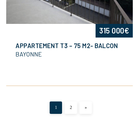
315 000€
APPARTEMENT T3 – 75 M2- BALCON
BAYONNE
1
2
»