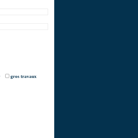
r
gros travaux