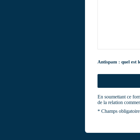
V
e
Antispam : quel est le
u
i
l
l
e
z
En soumettant ce formu
l
de la relation commerc
a
i
* Champs obligatoire
s
s
e
r
c