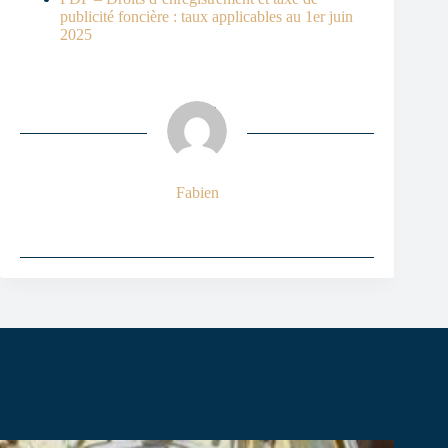
publicité foncière : taux applicables au 1er juin
2025
Fabien
Nos articles liés