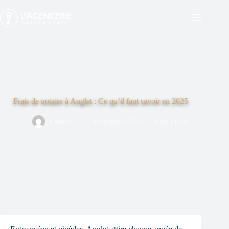
Passer
au
contenu
Frais de notaire à Anglet : Ce qu’il faut savoir en 2025
Fabien
27 novembre 2025
Non classé