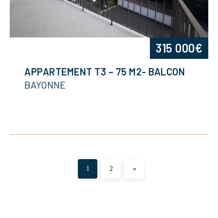
315 000€
APPARTEMENT T3 – 75 M2- BALCON
BAYONNE
1
2
»