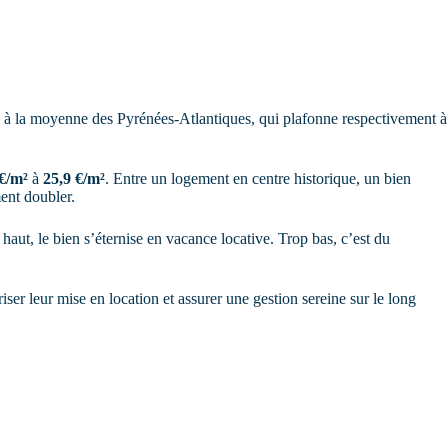
MON ESPACE
Estimer
Contact
 à la moyenne des Pyrénées-Atlantiques, qui plafonne respectivement à
 €/m²
à
25,9 €/m²
. Entre un logement en centre historique, un bien
ment doubler.
ut, le bien s’éternise en vacance locative. Trop bas, c’est du
iser leur mise en location et assurer une gestion sereine sur le long