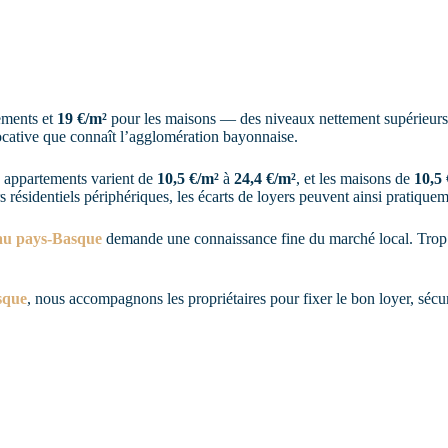
Annonces
Vendre
Gérer
ements et
19 €/m²
pour les maisons — des niveaux nettement supérieurs
locative que connaît l’agglomération bayonnaise.
es appartements varient de
10,5 €/m²
à
24,4 €/m²
, et les maisons de
10,5
s résidentiels périphériques, les écarts de loyers peuvent ainsi pratique
 au pays-Basque
demande une connaissance fine du marché local. Trop ha
sque
, nous accompagnons les propriétaires pour fixer le bon loyer, sécur