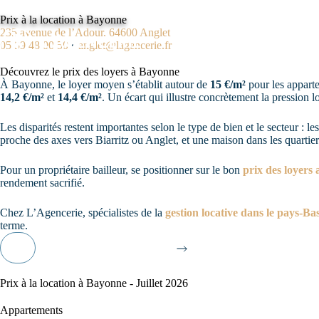
Prix à la location à Bayonne
235 avenue de l’Adour, 64600 Anglet
05 59 48 00 50
•
anglet@lagencerie.fr
Découvrez le prix des loyers à Bayonne
À Bayonne, le loyer moyen s’établit autour de
15 €/m²
pour les appart
14,2 €/m²
et
14,4 €/m²
. Un écart qui illustre concrètement la pression 
Les disparités restent importantes selon le type de bien et le secteur : l
proche des axes vers Biarritz ou Anglet, et une maison dans les quartier
Pour un propriétaire bailleur, se positionner sur le bon
prix des loyers
rendement sacrifié.
Chez L’Agencerie, spécialistes de la
gestion locative dans le pays-Ba
terme.
Je contacte L'Agencerie
Prix à la location à Bayonne - Juillet 2026
Appartements